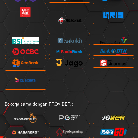
Bekerja sama dengan PROVIDER :