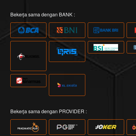
Bekerja sama dengan BANK :
Bekerja sama dengan PROVIDER :