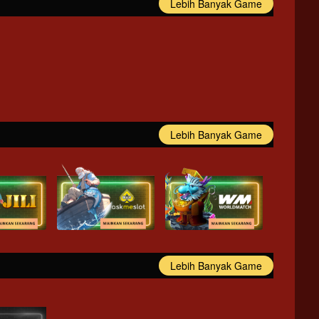
Lebih Banyak Game
Lebih Banyak Game
Lebih Banyak Game