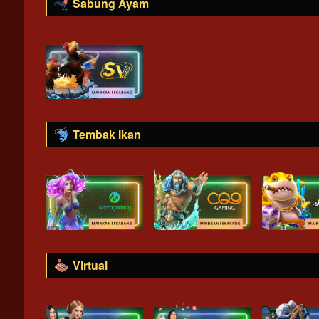
Sabung Ayam
Tembak Ikan
Virtual