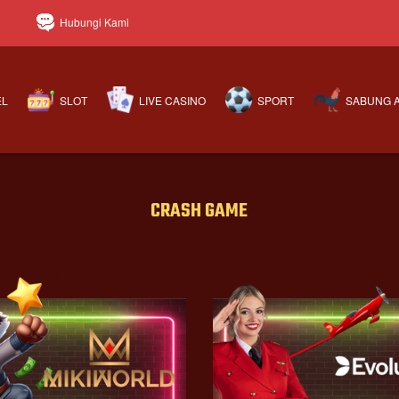
i
Hubungi Kami
EL
SLOT
LIVE CASINO
SPORT
SABUNG 
CRASH GAME