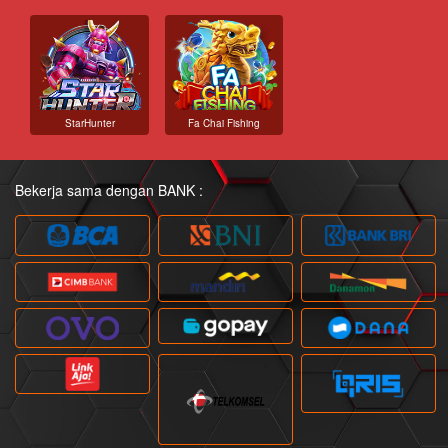
StarHunter
Fa Chai Fishing
Bekerja sama dengan BANK :