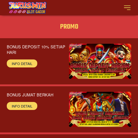
PROMO
BONUS DEPOSIT 10% SETIAP
HARI
INFO DETAIL
BONUS JUMAT BERKAH
INFO DETAIL